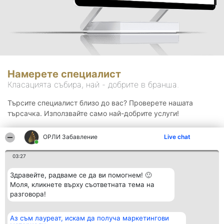
Намерете специалист
Класацията събира, най - добрите в бранша.
Търсите специалист близо до вас? Проверете нашата
търсачка. Използвайте само най-добрите услуги!
ОРЛИ Забавление
Live chat
Търсене
03:27
Здравейте, радваме се да ви помогнем! 🙂
Моля, кликнете върху съответната тема на
разговора!
Аз съм лауреат, искам да получа маркетингови
Организатор на
Класация
Контакти