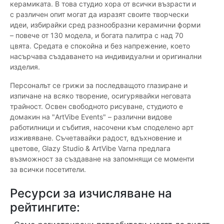
керамиката. В това студио хора от всички възрасти и
с различен опит могат да изразят своите творчески
идеи, избирайки сред разнообразни керамични форми
– повече от 130 модела, и богата палитра с над 70
цвята. Средата е спокойна и без напрежение, което
насърчава създаването на индивидуални и оригинални
изделия.
Персоналът се грижи за последващото глазиране и
изпичане на всяко творение, осигурявайки неговата
трайност. Освен свободното рисуване, студиото е
домакин на "ArtVibe Events" – различни видове
работилници и събития, насочени към споделено арт
изживяване. Съчетавайки радост, вдъхновение и
цветове, Glazy Studio & ArtVibe Varna предлага
възможност за създаване на запомнящи се моменти
за всички посетители.
Ресурси за изчисляване на
рейтингите: