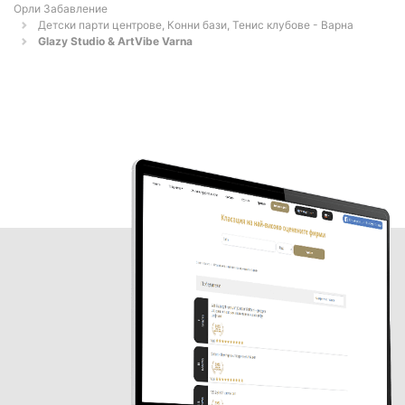
Орли Забавление
Детски парти центрове, Конни бази, Тенис клубове - Варна
Glazy Studio & ArtVibe Varna