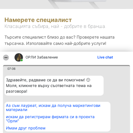
Намерете специалист
Класацията събира, най - добрите в бранша.
Търсите специалист близо до вас? Проверете нашата
търсачка. Използвайте само най-добрите услуги!
ОРЛИ Забавление
Live chat
Търсене
07:06
Здравейте, радваме се да ви помогнем! 🙂
Моля, кликнете върху съответната тема на
разговора!
Аз съм лауреат, искам да получа маркетингови
Организатор на
Класация
Контакти
материали
класиране
Победители
Контакти
Beautiful Company S.R.L.
Списък на
искам да регистрирам фирмата си в проекта
BulevardulAleea Timișul De
всички
"Орли"
Sus Nr. 2, Bl. A30, Sc. A, Et.
победители
Имам друг проблем
4, Ap. 13
Правила
București 53-238
Статут/Устав