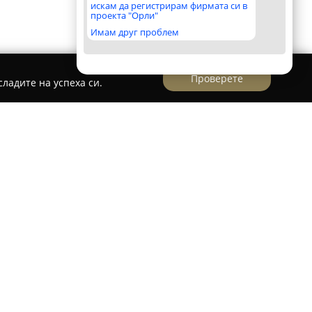
искам да регистрирам фирмата си в
проекта "Орли"
Имам друг проблем
Проверете
ладите на успеха си.
 утвърдена фирма, специализирана в пълното
бития в областта на забавленията.
 от опитни професионалисти, чрез които
и за разнообразни събития като концерти,
яви, театрални представления и
бхватът на услугите включва иновативен