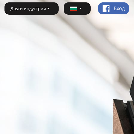
Вход
Други индустрии