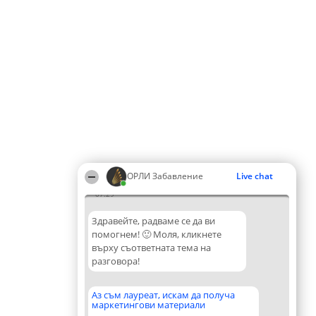
ОРЛИ Забавление
Live chat
07:29
Здравейте, радваме се да ви
помогнем! 🙂 Моля, кликнете
върху съответната тема на
разговора!
Аз съм лауреат, искам да получа
маркетингови материали