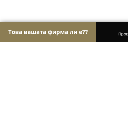
Това вашата фирма ли е??
Пров
Орли Забавление
Детски парти центрове, Кон
Stage Design BG
8.6
(7)
Самоков, yлица „Цар Борис III"