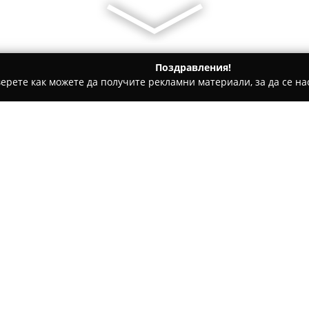
Поздравления!
ерете как можете да получите рекламни материали, за да се нас
ни бази, Тенис клубове - Самоков
Stage Design BG
Относно компанията:
Stage Design BG
представлява
техническо осигуряване на съ
Компанията разполага с екип
предоставя качествени услуг
фестивали, корпоративни про
телевизионни предавания. О