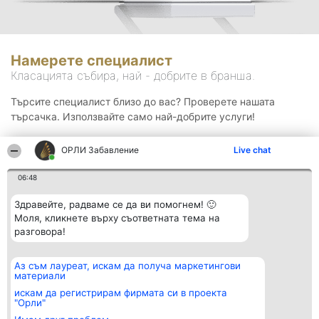
Намерете специалист
Класацията събира, най - добрите в бранша.
Търсите специалист близо до вас? Проверете нашата
търсачка. Използвайте само най-добрите услуги!
ОРЛИ Забавление
Live chat
Търсене
06:48
Здравейте, радваме се да ви помогнем! 🙂
Моля, кликнете върху съответната тема на
разговора!
Аз съм лауреат, искам да получа маркетингови
Организатор на
Класация
Контакти
материали
класиране
Победители
Контакти
Beautiful Company S.R.L.
Списък на
искам да регистрирам фирмата си в проекта
BulevardulAleea Timișul De
всички
"Орли"
Sus Nr. 2, Bl. A30, Sc. A, Et.
победители
4, Ap. 13