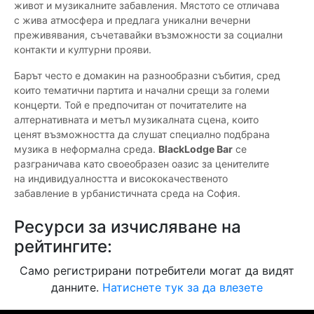
живот и музикалните забавления. Мястото се отличава
с жива атмосфера и предлага уникални вечерни
преживявания, съчетавайки възможности за социални
контакти и културни прояви.
Барът често е домакин на разнообразни събития, сред
които тематични партита и начални срещи за големи
концерти. Той е предпочитан от почитателите на
алтернативната и метъл музикалната сцена, които
ценят възможността да слушат специално подбрана
музика в неформална среда.
BlackLodge Bar
се
разграничава като своеобразен оазис за ценителите
на индивидуалността и висококачественото
забавление в урбанистичната среда на София.
Ресурси за изчисляване на
рейтингите:
Само регистрирани потребители могат да видят
данните.
Натиснете тук за да влезете