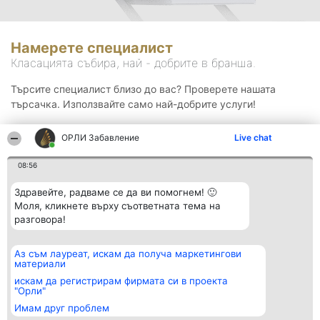
Намерете специалист
Класацията събира, най - добрите в бранша.
Търсите специалист близо до вас? Проверете нашата
търсачка. Използвайте само най-добрите услуги!
ОРЛИ Забавление
Live chat
Търсене
08:56
Здравейте, радваме се да ви помогнем! 🙂
Моля, кликнете върху съответната тема на
разговора!
Аз съм лауреат, искам да получа маркетингови
Организатор на
Класация
Контакти
материали
класиране
Победители
Контакти
Beautiful Company S.R.L.
Списък на
искам да регистрирам фирмата си в проекта
BulevardulAleea Timișul De
всички
"Орли"
Sus Nr. 2, Bl. A30, Sc. A, Et.
победители
Имам друг проблем
4, Ap. 13
Правила
București 53-238
Статут/Устав