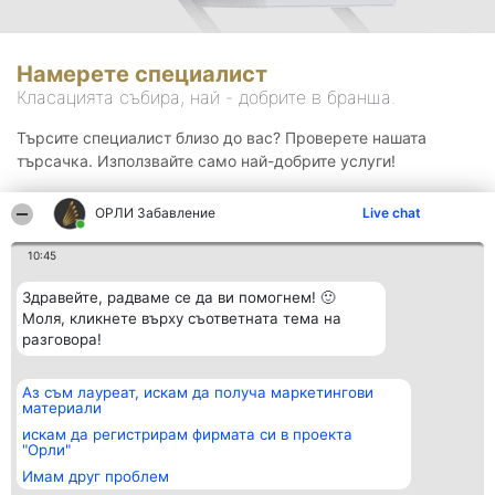
Намерете специалист
Класацията събира, най - добрите в бранша.
Търсите специалист близо до вас? Проверете нашата
търсачка. Използвайте само най-добрите услуги!
ОРЛИ Забавление
Live chat
Търсене
10:45
Здравейте, радваме се да ви помогнем! 🙂
Моля, кликнете върху съответната тема на
разговора!
Аз съм лауреат, искам да получа маркетингови
Организатор на
Класация
Контакти
материали
класиране
Победители
Контакти
Beautiful Company S.R.L.
Списък на
искам да регистрирам фирмата си в проекта
BulevardulAleea Timișul De
всички
"Орли"
Sus Nr. 2, Bl. A30, Sc. A, Et.
победители
Имам друг проблем
4, Ap. 13
Правила
București 53-238
Статут/Устав