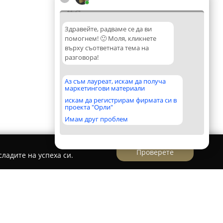
22:54
Здравейте, радваме се да ви
помогнем! 🙂 Моля, кликнете
върху съответната тема на
разговора!
Аз съм лауреат, искам да получа
маркетингови материали
искам да регистрирам фирмата си в
проекта "Орли"
Имам друг проблем
Проверете
ладите на успеха си.
рк