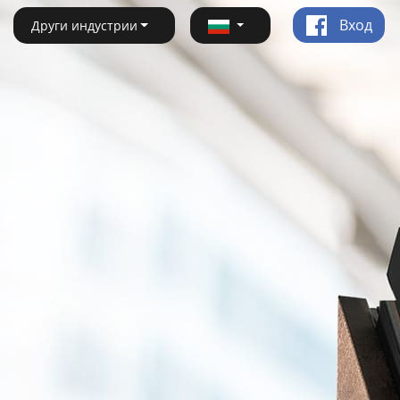
Вход
Други индустрии