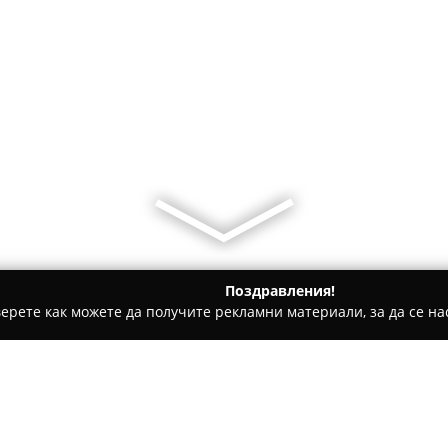
Поздравления!
ерете как можете да получите рекламни материали, за да се нас
ни бази, Тенис клубове - Хасково
Приключенски въжен па