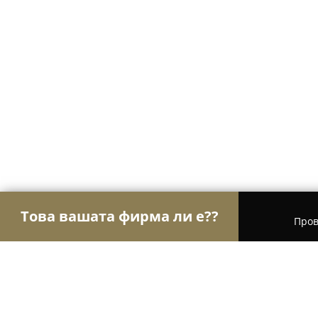
Това вашата фирма ли е??
Пров
Орли Забавление
Детски парти центрове, Кон