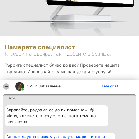
Намерете специалист
Класацията събира, най - добрите в бранша.
Търсите специалист близо до вас? Проверете нашата
търсачка. Използвайте само най-добрите услуги!
ОРЛИ Забавление
Live chat
Търсене
07:20
Здравейте, радваме се да ви помогнем! 🙂
Моля, кликнете върху съответната тема на
разговора!
Аз съм лауреат, искам да получа маркетингови
Организатор на
Класация
Контакти