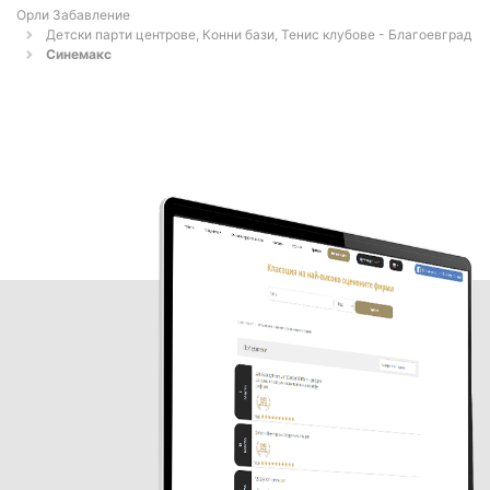
Орли Забавление
Детски парти центрове, Конни бази, Тенис клубове - Благоевград
Синемакс