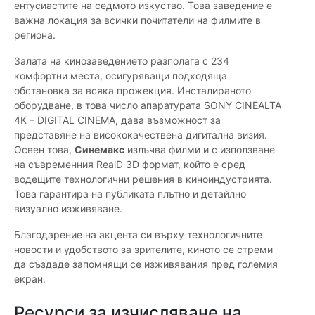
ентусиастите на седмото изкуство. Това заведение е
важна локация за всички почитатели на филмите в
региона.
Залата на кинозаведението разполага с 234
комфортни места, осигуряващи подходяща
обстановка за всяка прожекция. Инсталираното
оборудване, в това число апаратурата SONY CINEALTA
4K – DIGITAL CINEMA, дава възможност за
представяне на висококачествена дигитална визия.
Освен това,
Синемакс
излъчва филми и с използване
на съвременния RealD 3D формат, който е сред
водещите технологични решения в киноиндустрията.
Това гарантира на публиката плътно и детайлно
визуално изживяване.
Благодарение на акцента си върху технологичните
новости и удобството за зрителите, киното се стреми
да създаде запомнящи се изживявания пред големия
екран.
Ресурси за изчисляване на