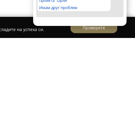
проекта "Орли"
Имам друг проблем
Проверете
ладите на успеха си.
нки
ки
се намира в Бургас и е създаден с акцент
към децата, предоставяйки им възможност за
ображението. Локацията на улица „Перущица“
т занимания и игри, които осигуряват весели
ния. Пространството е оборудвано с голямо
иринти с топки, батут, детски къщички и мини
 занимание е обособен и мини магазин.