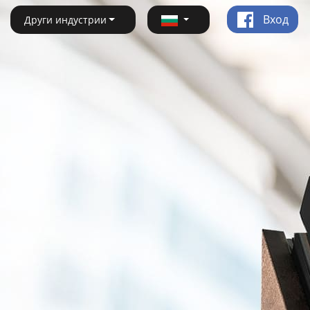
Вход
Други индустрии