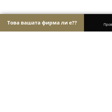
Това вашата фирма ли е??
Пров
Орли Забавление
Детски парти центрове, Кон
Детски център Фънки Мънки
9.2
(112)
Бургас, Perushtica 37