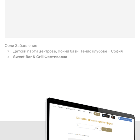
Орли Забавление
Детски парти центрове, Конни бази, Тенис клубове - София
Sweet Bar & Grill Фестивална