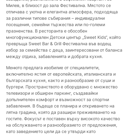
Милев, в близост до зала Фестивална. Мястото се
отличава с уютна и елегантна атмосфера, подходяща
за различни типове събирания – индивидуални
посещения, семейни тържества или по-големи
празненства. В ресторанта е обособен
многофункционален Детски център „Sweet Kids“, който
превръща Sweet Bar & Grill Фестивална във водещ
избор за семейства с деца, заинтересовани от баланса
между отдиха, забавленията и добрата кухня.
Менюто предлага изобилие от специалитети,
включително ястия от европейската, италианската и
българската кухня, както и разнообразие от суши и
бургери. Пространството е оборудвано с множество
телевизори и обширен паркинг, създавайки
допълнителен комфорт и възможност за спортни
забавления. В бъдеще се планира и откриването на
лятна градина, която да разшири преживяването на
гостите. Фокусът е поставен върху високото качество
на обслужването и разнообразието от предложения,
като заведението цели да се утвърди като