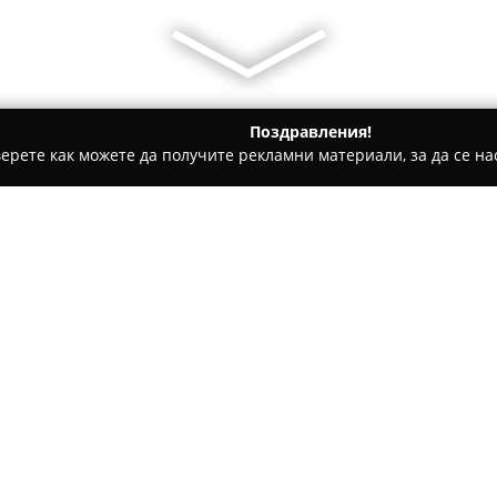
Поздравления!
ерете как можете да получите рекламни материали, за да се нас
ни бази, Тенис клубове - Бургас
Black Sea Records LTD.
Относно компанията:
Black Sea Records
се утвържда
музикалната продукция и раз
за музиканти и артисти. Разп
море, фирмата се откроява с 
Покажи повече >>
– България“ и специалната Зл