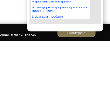
маркетингови материали
искам да регистрирам фирмата си в
проекта "Орли"
Имам друг проблем
Проверете
ладите на успеха си.
ва като водеща компания в областта на
влеченията, предоставяйки комплексни услуги
оложена в курорта Равда на брега на Черно
награди като „Звукозаписно студио на годината
атна награда за най-добро студио в Бургас.