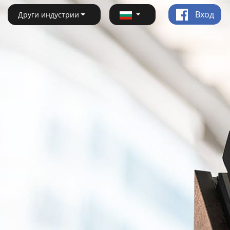
Вход
Други индустрии