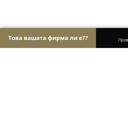
Това вашата фирма ли е??
Пров
Орли Забавление
Детски парти центрове, Кон
Black Sea Records LTD.