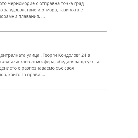
ото Черноморие с отправна точка град
о за удоволствие и отмора, тази яхта е
орамни плавания, ...
централната улица „Георги Кондолов“ 24 в
тавя изискана атмосфера, обединяваща уют и
дението е разпознаваемо със своя
р, който го прави ...