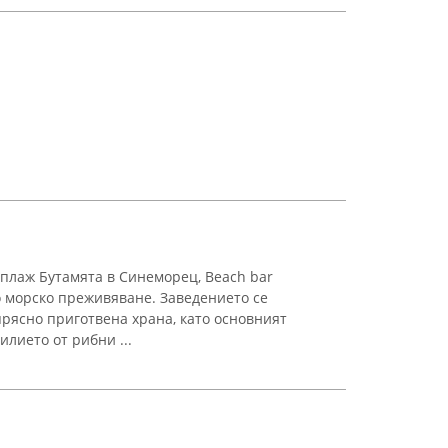
плаж Бутамята в Синеморец, Beach bar
о морско преживяване. Заведението се
прясно приготвена храна, като основният
илието от рибни ...