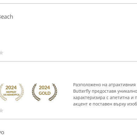
Beach
Разположено на атрактивния 
Butterfly предоставя уникалн
характеризира с апетитна и 
акцент е поставен върху изоб
vo