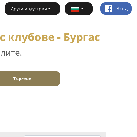
Вход
Други индустрии
 клубове - Бургас
лите.
Търсене