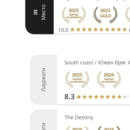
Място
III
10.0
South coast / Южен бряг 
Лауреати
8.3
The Destiny