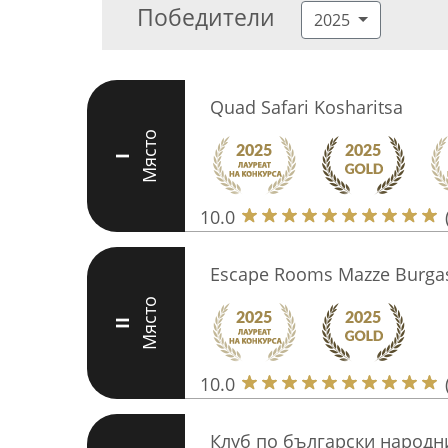
Победители
2025
Quad Safari Kosharitsa
Място
I
10.0
Escape Rooms Mazze Burga
Място
II
10.0
Клуб по български народн