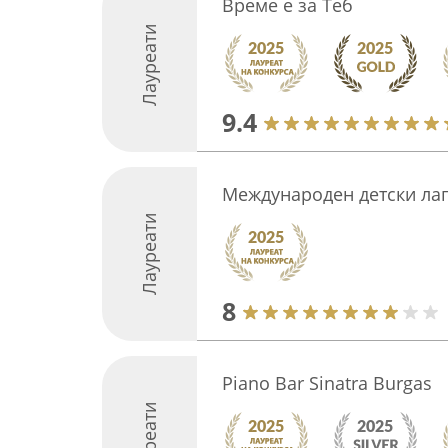
Време е за Теб
Лауреати
9.4
Международен детски лаг
Лауреати
8
Piano Bar Sinatra Burgas
Лауреати