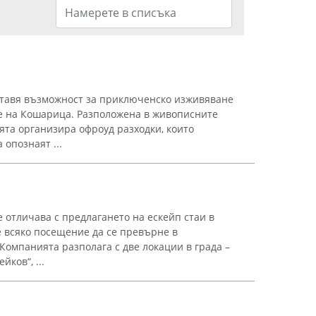
оставя възможност за приключенско изживяване
е на Кошарица. Разположена в живописните
ята организира офроуд разходки, които
 опознаят ...
 отличава с предлагането на ескейп стаи в
е всяко посещение да се превърне в
омпанията разполага с две локации в града –
йков“, ...