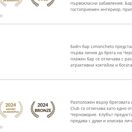
първокласни забавления. Бар
гостоприемен интериор, приг
Бийч бар Limoncheto предста
първа линия до брега на Черн
плажен бар се отличава с ра
атрактивни коктейли и богата
Разположен върху бреговата 
Club се отличава като едно 
Черноморие. Клубът предоста
предава с думи и изисква лич