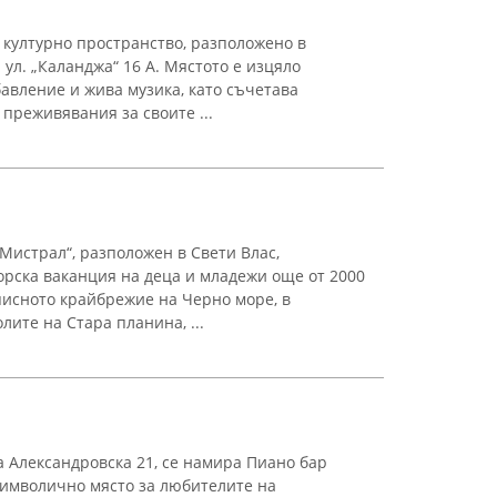
 културно пространство, разположено в
ул. „Каланджа“ 16 A. Мястото е изцяло
авление и жива музика, като съчетава
преживявания за своите ...
Мистрал“, разположен в Свети Влас,
орска ваканция на деца и младежи още от 2000
исното крайбрежие на Черно море, в
лите на Стара планина, ...
а Александровска 21, се намира Пиано бар
символично място за любителите на