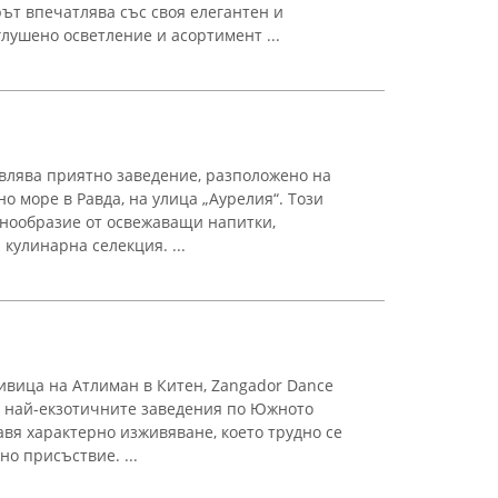
ът впечатлява със своя елегантен и
лушено осветление и асортимент ...
влява приятно заведение, разположено на
о море в Равда, на улица „Аурелия“. Този
знообразие от освежаващи напитки,
 кулинарна селекция. ...
ивица на Атлиман в Китен, Zangador Dance
от най-екзотичните заведения по Южното
вя характерно изживяване, което трудно се
но присъствие. ...