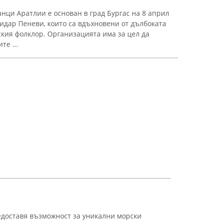
нци Аратлии е основан в град Бургас на 8 април
жидар Пеневи, които са вдъхновени от дълбоката
кия фолклор. Организацията има за цел да
те ...
едоставя възможност за уникални морски