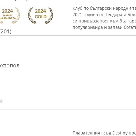
Клуб по български народни та
2021 година от Теодора и Бо
си привързаност към българс
популяризира и запази богати
(201)
Ахтопол
Плавателният съд Destiny пр