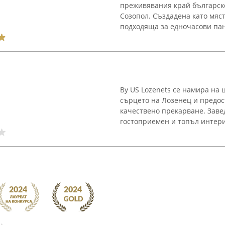
преживявания край българск
Созопол. Създадена като мяст
подходяща за едночасови пан
By US Lozenets се намира на 
сърцето на Лозенец и предос
качествено прекарване. Заве
гостоприемен и топъл интерио