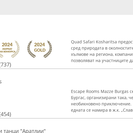
Quad Safari Kosharitsa пред
сред природата в околностит
хълмове на региона, компани
позволяват на участниците да
(737)
s
Escape Rooms Mazze Burgas се
Бургас, организирани така, ч
необикновено приключение. К
едната се намира в ж.к. „Славе
(454)
и танци "Аратлии"